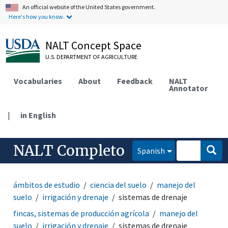
An official website of the United States government.
Here's how you know.
NALT Concept Space
U.S. DEPARTMENT OF AGRICULTURE
Vocabularies
About
Feedback
NALT
Annotator
|
in English
NALT Completo
Spanish
ámbitos de estudio
ciencia del suelo
manejo del
suelo
irrigación y drenaje
sistemas de drenaje
fincas, sistemas de producción agrícola
manejo del
suelo
irrigación y drenaje
sistemas de drenaje