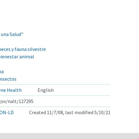
 una Salud"
peces y fauna silvestre
ienestar animal
na
insectos
One Health
English
.gov/nalt/127295
ON-LD
Created 11/7/08, last modified 5/10/21