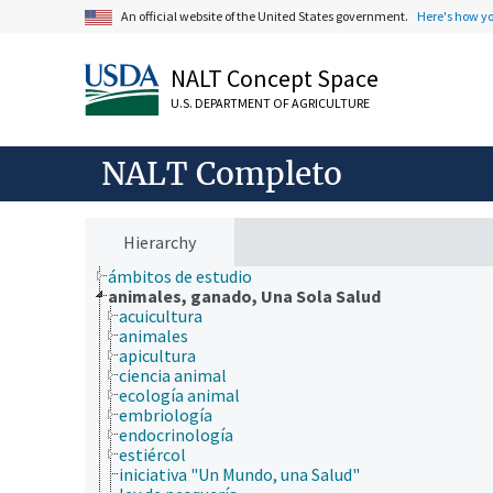
An official website of the United States government.
Here's how y
NALT Concept Space
U.S. DEPARTMENT OF AGRICULTURE
NALT Completo
Hierarchy
ámbitos de estudio
animales, ganado, Una Sola Salud
acuicultura
animales
apicultura
ciencia animal
ecología animal
embriología
endocrinología
estiércol
iniciativa "Un Mundo, una Salud"