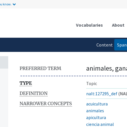
ou know.
Vocabularies
About
Content
Span
language
animales, gan
PREFERRED TERM
TYPE
Topic
DEFINITION
nalt:127295_def
(NAL
NARROWER CONCEPTS
acuicultura
animales
apicultura
ciencia animal