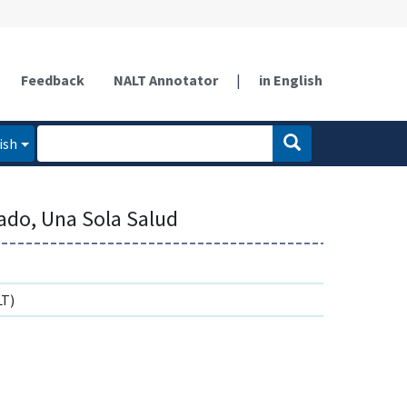
Feedback
NALT Annotator
|
in English
ish
ado, Una Sola Salud
T)