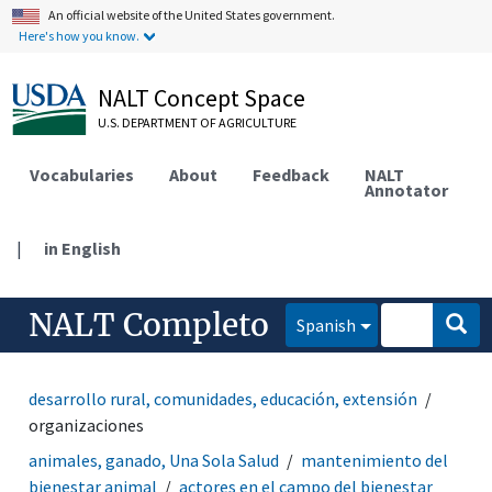
An official website of the United States government.
Here's how you know.
NALT Concept Space
U.S. DEPARTMENT OF AGRICULTURE
Vocabularies
About
Feedback
NALT
Annotator
|
in English
NALT Completo
Spanish
desarrollo rural, comunidades, educación, extensión
organizaciones
animales, ganado, Una Sola Salud
mantenimiento del
bienestar animal
actores en el campo del bienestar