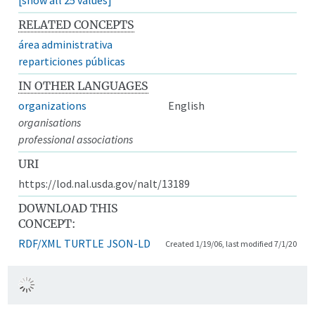
RELATED CONCEPTS
área administrativa
reparticiones públicas
IN OTHER LANGUAGES
organizations
English
organisations
professional associations
URI
https://lod.nal.usda.gov/nalt/13189
DOWNLOAD THIS
CONCEPT:
RDF/XML
TURTLE
JSON-LD
Created 1/19/06, last modified 7/1/20