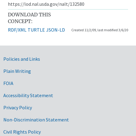
https://lod.nal.usda.gov/nalt/132580
DOWNLOAD THIS
CONCEPT:
RDF/XML
TURTLE
JSON-LD
Created 11/2/09, last modified 3/6/20
Government Links
Policies and Links
Plain Writing
FOIA
Accessibility Statement
Privacy Policy
Non-Discrimination Statement
Civil Rights Policy