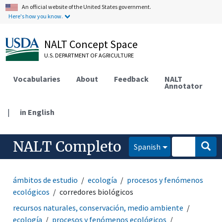
An official website of the United States government.
Here's how you know.
NALT Concept Space
U.S. DEPARTMENT OF AGRICULTURE
Vocabularies
About
Feedback
NALT
Annotator
|
in English
NALT Completo
Spanish
ámbitos de estudio
ecología
procesos y fenómenos
ecológicos
corredores biológicos
recursos naturales, conservación, medio ambiente
ecología
procesos y fenómenos ecológicos