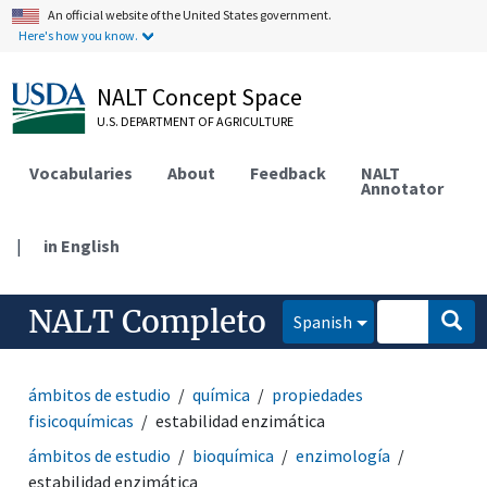
An official website of the United States government.
Here's how you know.
NALT Concept Space
U.S. DEPARTMENT OF AGRICULTURE
Vocabularies
About
Feedback
NALT
Annotator
|
in English
NALT Completo
Spanish
ámbitos de estudio
química
propiedades
fisicoquímicas
estabilidad enzimática
ámbitos de estudio
bioquímica
enzimología
estabilidad enzimática