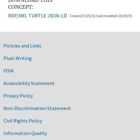
CONCEPT:
RDF/XML
TURTLE
JSON-LD
Created 5/19/10, last modified 10/29/15
Government Links
Policies and Links
Plain Writing
FOIA
Accessibility Statement
Privacy Policy
Non-Discrimination Statement
Civil Rights Policy
Information Quality