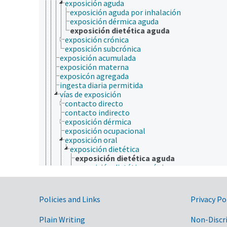
exposición aguda
exposición aguda por inhalación
exposición dérmica aguda
exposición dietética aguda
exposición crónica
exposición subcrónica
exposición acumulada
exposición materna
exposicón agregada
ingesta diaria permitida
vías de exposición
contacto directo
contacto indirecto
exposición dérmica
exposición ocupacional
exposición oral
exposición dietética
exposición dietética aguda
exposición dietética crónica
exposición por inhalación
transmisión por aire
hidrología
Government Links
Policies and Links
Privacy Po
manejo de recursos naturales
programas ambientales
Plain Writing
Non-Discr
recursos naturales