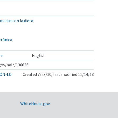
nadas con la dieta
crónica
s
re
English
.gov/nalt/136636
ON-LD
Created 7/23/10, last modified 11/14/18
WhiteHouse.gov