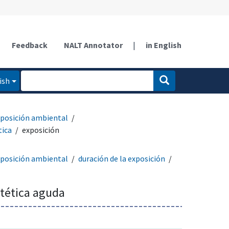
Feedback
NALT Annotator
|
in English
ish
posición ambiental
tica
exposición
posición ambiental
duración de la exposición
etética aguda