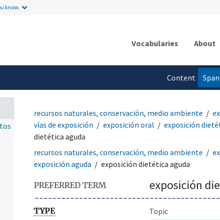
ou know.
Vocabularies
About
Content
Span
n
language
recursos naturales, conservación, medio ambiente
ex
vías de exposición
exposición oral
exposición dieté
ntos
dietética aguda
recursos naturales, conservación, medio ambiente
ex
exposición aguda
exposición dietética aguda
exposición di
PREFERRED TERM
TYPE
Topic