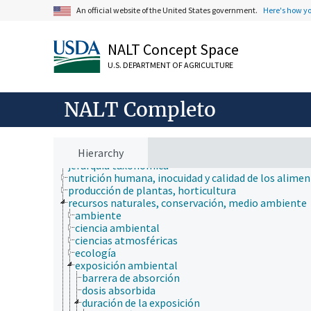
An official website of the United States government.
Here's how y
NALT Concept Space
U.S. DEPARTMENT OF AGRICULTURE
ámbitos de estudio
animales, ganado, Una Sola Salud
NALT Completo
desarrollo rural, comunidades, educación, extensió
economía, comercio, derecho, negocios, industria
fincas, sistemas de producción agrícola
investigación, tecnología, métodos
Hierarchy
jerarquía taxonómica
nutrición humana, inocuidad y calidad de los alime
producción de plantas, horticultura
recursos naturales, conservación, medio ambiente
ambiente
ciencia ambiental
ciencias atmosféricas
ecología
exposición ambiental
barrera de absorción
dosis absorbida
duración de la exposición