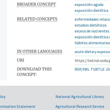
BROADER CONCEPT
exposición aguda
exposición dietética
RELATED CONCEPTS
enfermedades relacio
estudios dietéticos
exceso de nutrientes
exposición dietética 
hábitos alimentario
IN OTHER LANGUAGES
acute dietary exposu
URI
https://lod.nal.usda
DOWNLOAD THIS
RDF/XML
TURTLE
JS
CONCEPT:
licy
National Agricultural Library
imination Statement
Agricultural Research Service