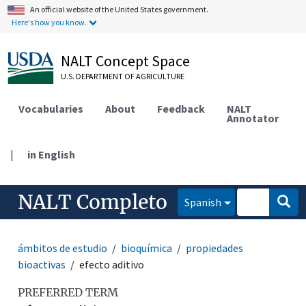
An official website of the United States government.
Here's how you know.
NALT Concept Space
U.S. DEPARTMENT OF AGRICULTURE
Vocabularies
About
Feedback
NALT
Annotator
|
in English
NALT Completo
Spanish
ámbitos de estudio
bioquímica
propiedades
bioactivas
efecto aditivo
PREFERRED TERM