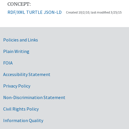
CONCEPT:
RDF/XML
TURTLE
JSON-LD
Created 10/2/10, last modified 3/25/15
Government Links
Policies and Links
Plain Writing
FOIA
Accessibility Statement
Privacy Policy
Non-Discrimination Statement
Civil Rights Policy
Information Quality