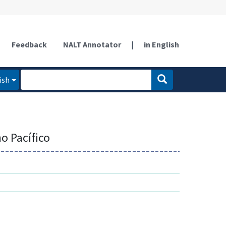
Feedback
NALT Annotator
|
in English
ish
no Pacífico