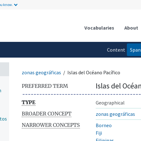
ou know.
Vocabularies
About
Content
Span
language
zonas geográficas
Islas del Océano Pacífico
Islas del Océa
PREFERRED TERM
n
TYPE
Geographical
BROADER CONCEPT
zonas geográficas
ntos
NARROWER CONCEPTS
Borneo
Fiji
Filipinas