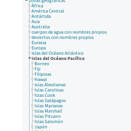
zonas geográficas
África
América Central
Antártida
Asia
Australia
cuerpos de agua con nombres propios
desiertos con nombres propios
Eurasia
Europa
islas del Océano Atlántico
Islas del Océano Pacífico
Borneo
Fiji
Filipinas
Hawai
islas Aleutianas
Islas Carolinas
Islas Cook
Islas Galápagos
Islas Marianas
Islas Marshall
Islas Pitcairn
Islas Salomón
Japón