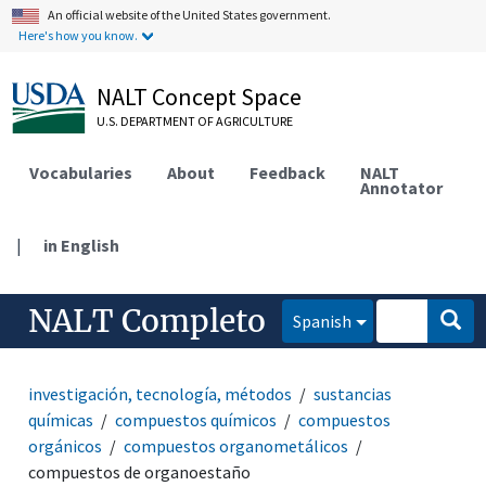
An official website of the United States government.
Here's how you know.
NALT Concept Space
U.S. DEPARTMENT OF AGRICULTURE
Vocabularies
About
Feedback
NALT
Annotator
|
in English
NALT Completo
Spanish
investigación, tecnología, métodos
sustancias
químicas
compuestos químicos
compuestos
orgánicos
compuestos organometálicos
compuestos de organoestaño