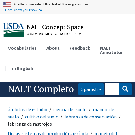
An official website of the United States government.
Here's how you know.
NALT Concept Space
U.S. DEPARTMENT OF AGRICULTURE
Vocabularies
About
Feedback
NALT
Annotator
|
in English
NALT Completo
Spanish
ámbitos de estudio
ciencia del suelo
manejo del
suelo
cultivo del suelo
labranza de conservación
labranza de rastrojos
fincas, sistemas de producción agrícola
manejo del