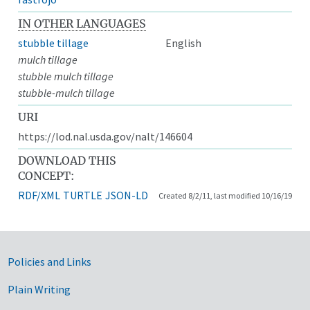
IN OTHER LANGUAGES
stubble tillage
English
mulch tillage
stubble mulch tillage
stubble-mulch tillage
URI
https://lod.nal.usda.gov/nalt/146604
DOWNLOAD THIS
CONCEPT:
RDF/XML
TURTLE
JSON-LD
Created 8/2/11, last modified 10/16/19
Government Links
Policies and Links
Plain Writing