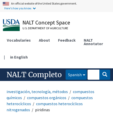
An official website of the United States government.
Here's how you know.
NALT Concept Space
U.S. DEPARTMENT OF AGRICULTURE
Vocabularies
About
Feedback
NALT
Annotator
|
in English
NALT Completo
Spanish
investigación, tecnología, métodos
compuestos
químicos
compuestos orgánicos
compuestos
heterocíclicos
compuestos heterocíclicos
nitrogenados
piridinas