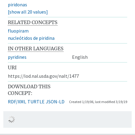
piridonas
[show all 20 values]
RELATED CONCEPTS
fluopiram
nucleótidos de piridina
IN OTHER LANGUAGES
pyridines
English
URI
https://lod.nal.usda.gov/nalt/1477
DOWNLOAD THIS
CONCEPT:
RDF/XML
TURTLE
JSON-LD
Created 1/19/06, last modified 3/19/19