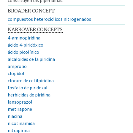
constituyen las piperidinas.
BROADER CONCEPT
compuestos heterocíclicos nitrogenados
NARROWER CONCEPTS
4-aminopiridina
ácido 4-piridóxico
ácido picolínico
alcaloides de la piridina
amprolio
clopidol
cloruro de cetilpiridina
fosfato de piridoxal
herbicidas de piridina
lansoprazol
metirapone
niacina
nicotinamida
nitrapirina