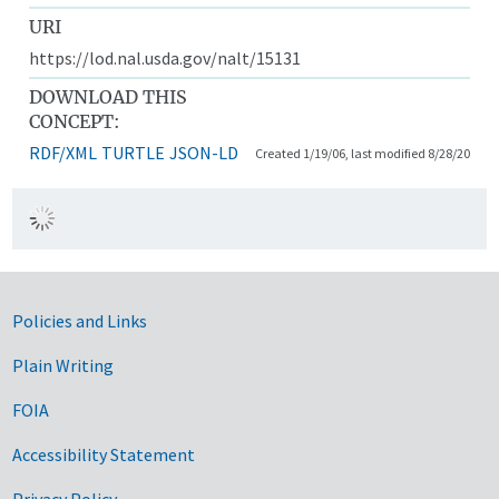
URI
https://lod.nal.usda.gov/nalt/15131
DOWNLOAD THIS
CONCEPT:
RDF/XML
TURTLE
JSON-LD
Created 1/19/06, last modified 8/28/20
Government Links
Policies and Links
Plain Writing
FOIA
Accessibility Statement
Privacy Policy