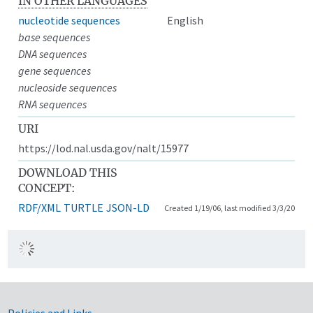
IN OTHER LANGUAGES
nucleotide sequences
English
base sequences
DNA sequences
gene sequences
nucleoside sequences
RNA sequences
URI
https://lod.nal.usda.gov/nalt/15977
DOWNLOAD THIS
CONCEPT:
RDF/XML
TURTLE
JSON-LD
Created 1/19/06, last modified 3/3/20
Policies and Links