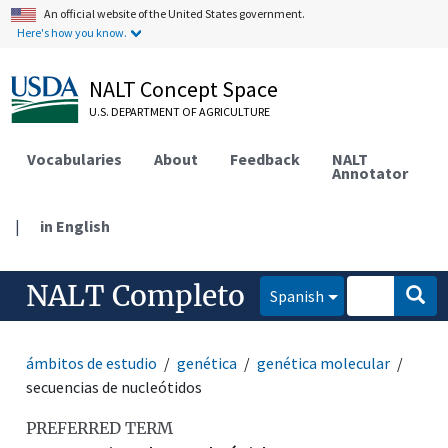
An official website of the United States government.
Here's how you know.
NALT Concept Space
U.S. DEPARTMENT OF AGRICULTURE
Vocabularies
About
Feedback
NALT
Annotator
|
in English
NALT Completo
Spanish
ámbitos de estudio
genética
genética molecular
secuencias de nucleótidos
PREFERRED TERM