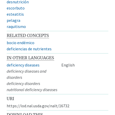
desnutrición
escorbuto
esteatitis
pelagra
raquitismo
RELATED CONCEPTS
bocio endémico
deficiencias de nutrientes
IN OTHER LANGUAGES
deficiency diseases
English
deficiency diseases and
disorders
deficiency disorders
nutritional deficiency diseases
URI
https://lod.nal.usda.gov/nalt/16732
DOWNLOAD THIS