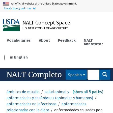
An official website of the United States government.
Here's how you know.
NALT Concept Space
U.S. DEPARTMENT OF AGRICULTURE
Vocabularies
About
Feedback
NALT
Annotator
|
in English
NALT Completo
Spanish
ámbitos de estudio
salud animal y humana
[show all 5 paths]
enfermedades y desórdenes (animales y humanos)
enfermedades no infecciosas
enfermedades
relacionadas con la dieta
enfermedades causadas por