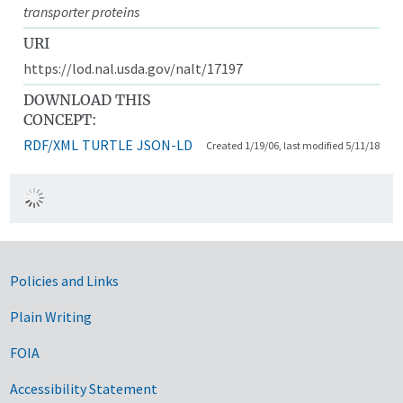
transporter proteins
URI
https://lod.nal.usda.gov/nalt/17197
DOWNLOAD THIS
CONCEPT:
RDF/XML
TURTLE
JSON-LD
Created 1/19/06, last modified 5/11/18
Government Links
Policies and Links
Plain Writing
FOIA
Accessibility Statement