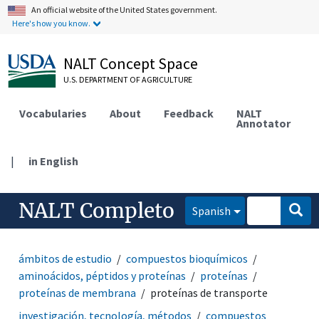
An official website of the United States government.
Here's how you know.
NALT Concept Space
U.S. DEPARTMENT OF AGRICULTURE
Vocabularies
About
Feedback
NALT
Annotator
|
in English
NALT Completo
Spanish
ámbitos de estudio
compuestos bioquímicos
aminoácidos, péptidos y proteínas
proteínas
proteínas de membrana
proteínas de transporte
investigación, tecnología, métodos
compuestos