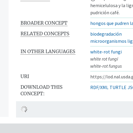
hemicelulosa y la li
pudrición café.
BROADER CONCEPT
hongos que pudren l
RELATED CONCEPTS
biodegradación
microorganismos lig
IN OTHER LANGUAGES
white-rot fungi
white rot fungi
white-rot fungus
URI
https://lod.nal.usda
DOWNLOAD THIS
RDF/XML
TURTLE
JS
CONCEPT: