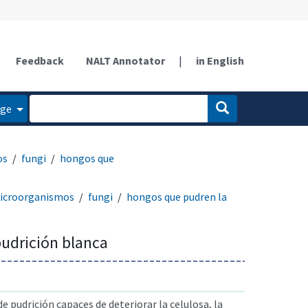
Feedback
NALT Annotator
|
in English
age
os
fungi
hongos que
icroorganismos
fungi
hongos que pudren la
pudrición blanca
 pudrición capaces de deteriorar la celulosa, la