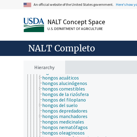
microbiología
An official website of the United States government.
Here's how y
actividad microbial
bacteriología
carga microbiana
NALT Concept Space
contaminación microbiana
fisiología microbial
U.S. DEPARTMENT OF AGRICULTURE
microbiología del agua
microbiología del aire
microbiología industrial
NALT Completo
microbiología predictiva
microorganismos
bacterias
cianobacterias fijadoras de nitrógeno
Hierarchy
fungi
hongos acuáticos
hongos alucinógenos
hongos comestibles
hongos de la rizósfera
hongos del filoplano
hongos del suelo
hongos depredadores
hongos manchadores
hongos medicinales
hongos nematófagos
hongos oleaginosos