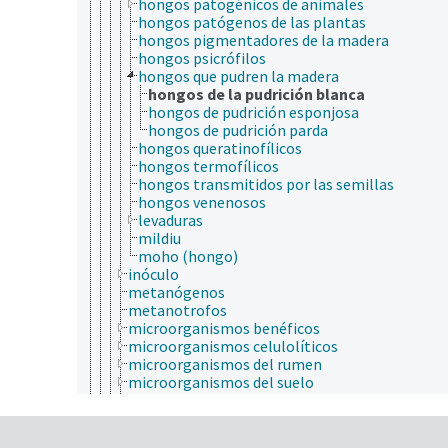
hongos patogénicos de animales
hongos patógenos de las plantas
hongos pigmentadores de la madera
hongos psicrófilos
hongos que pudren la madera
hongos de la pudrición blanca
hongos de pudrición esponjosa
hongos de pudrición parda
hongos queratinofílicos
hongos termofílicos
hongos transmitidos por las semillas
hongos venenosos
levaduras
mildiu
moho (hongo)
inóculo
metanógenos
metanotrofos
microorganismos benéficos
microorganismos celulolíticos
microorganismos del rumen
microorganismos del suelo
microorganismos desnitrificantes
microorganismos fastidiosos
microorganismos intestinales