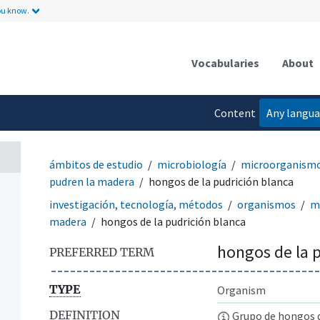
ou know.
Vocabularies
About
Content
Any langu
language
ámbitos de estudio
microbiología
microorganism
pudren la madera
hongos de la pudrición blanca
investigación, tecnología, métodos
organismos
m
madera
hongos de la pudrición blanca
hongos de la 
PREFERRED TERM
TYPE
Organism
DEFINITION
Grupo de hongos de