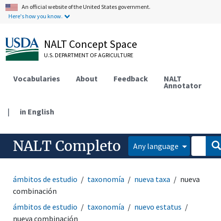
An official website of the United States government.
Here's how you know.
NALT Concept Space
U.S. DEPARTMENT OF AGRICULTURE
Vocabularies
About
Feedback
NALT
Annotator
|
in English
NALT Completo
Any language
ámbitos de estudio
taxonomía
nueva taxa
nueva
combinación
ámbitos de estudio
taxonomía
nuevo estatus
nueva combinación