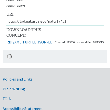
comb. nova
URI
https://lod.nal.usda.gov/nalt/17451
DOWNLOAD THIS
CONCEPT:
RDF/XML
TURTLE
JSON-LD
Created 1/19/06, last modified 10/15/15
Government Links
Policies and Links
Plain Writing
FOIA
Accessibility Statement