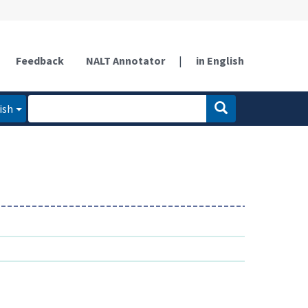
Feedback
NALT Annotator
|
in English
ish