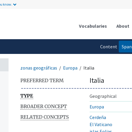
ou know.
ntos
Vocabularies
About
Content
Span
language
zonas geográficas
Europa
Italia
Italia
PREFERRED TERM
TYPE
Geographical
BROADER CONCEPT
Europa
RELATED CONCEPTS
Cerdeña
El Vaticano
islas Eolias