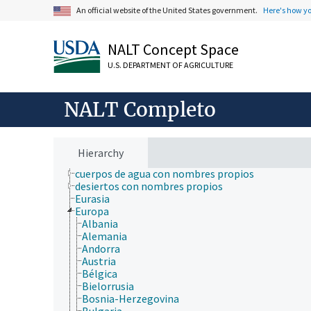
fincas, sistemas de producción agrícola
An official website of the United States government.
Here's how y
investigación, tecnología, métodos
jerarquía taxonómica
NALT Concept Space
nutrición humana, inocuidad y calidad de los alime
producción de plantas, horticultura
U.S. DEPARTMENT OF AGRICULTURE
recursos naturales, conservación, medio ambiente
silvicultura, gestión de zonas silvestres
zonas geográficas
NALT Completo
África
América Central
Antártida
Asia
Hierarchy
Australia
cuerpos de agua con nombres propios
desiertos con nombres propios
Eurasia
Europa
Albania
Alemania
Andorra
Austria
Bélgica
Bielorrusia
Bosnia-Herzegovina
Bulgaria