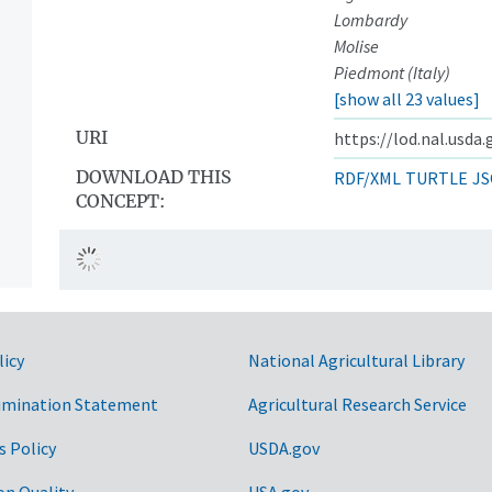
Lombardy
Molise
Piedmont (Italy)
[show all 23 values]
URI
https://lod.nal.usda
DOWNLOAD THIS
RDF/XML
TURTLE
JS
CONCEPT:
licy
National Agricultural Library
imination Statement
Agricultural Research Service
s Policy
USDA.gov
on Quality
USA.gov