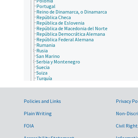
Polonia
Portugal
Reino de Dinamarca, o Dinamarca
República Checa
República de Eslovenia
República de Macedonia del Norte
República Democrática Alemana
República Federal Alemana
Rumania
Rusia
San Marino
Serbia y Montenegro
Suecia
Suiza
Turquía
Ucrania
URSS
Yugoslavia
Government Links
islas del Océano Atlántico
Policies and Links
Privacy Po
Islas del Océano Pacífico
Islas Dispersas del Océano Índico
Plain Writing
Non-Discr
Islas Mediterráneas
localizaciones geográficas históricas
FOIA
Civil Right
Norteamérica
regiones geográficas con nombres propios
Accessibility Statement
Informati