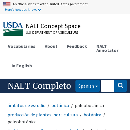
An official website of the United States government.
Here's how you know.
NALT Concept Space
U.S. DEPARTMENT OF AGRICULTURE
Vocabularies
About
Feedback
NALT
Annotator
|
in English
NALT Completo
Spanish
ámbitos de estudio
botánica
paleobotánica
producción de plantas, horticultura
botánica
paleobotánica