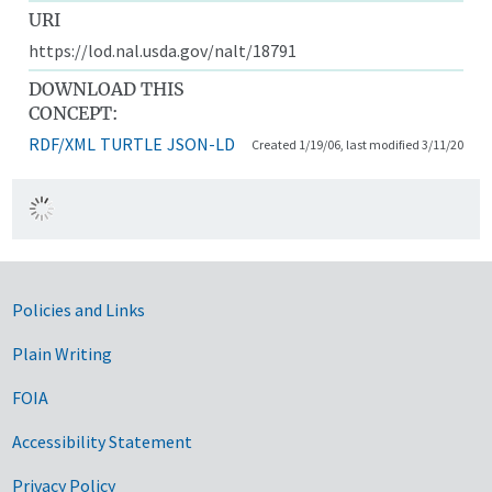
URI
https://lod.nal.usda.gov/nalt/18791
DOWNLOAD THIS
CONCEPT:
RDF/XML
TURTLE
JSON-LD
Created 1/19/06, last modified 3/11/20
Government Links
Policies and Links
Plain Writing
FOIA
Accessibility Statement
Privacy Policy