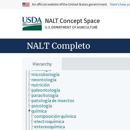
geología
An official website of the United States government.
Here's how y
hidrología
higiene
histología
NALT Concept Space
histopatología
historia
U.S. DEPARTMENT OF AGRICULTURE
historia natural
horticultura
ingeniería
NALT Completo
inmunología
ionómica
matemáticas y estadística
medicina veterinaria
Hierarchy
micología
microbiología
neontología
nutrición
paleontología
parasitología
patología de insectos
psicología
química
composición química
electroquímica
estereoquímica