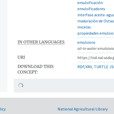
emulsificación
emulsificadores
interfase aceite-agu
maduración de Ostw
micelas
propiedades emulsi
IN OTHER LANGUAGES
emulsions
oil-in-water emulsions
URI
https://lod.nal.usda
DOWNLOAD THIS
RDF/XML
TURTLE
JS
CONCEPT:
licy
National Agricultural Library