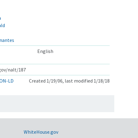
a
ald
onantes
English
.gov/nalt/187
ON-LD
Created 1/19/06, last modified 1/18/18
WhiteHouse.gov