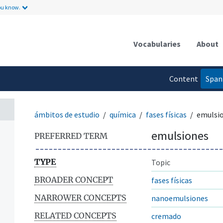
ou know.
Vocabularies
About
Content
Span
language
ámbitos de estudio
química
fases físicas
emulsi
emulsiones
PREFERRED TERM
TYPE
Topic
BROADER CONCEPT
fases físicas
NARROWER CONCEPTS
nanoemulsiones
RELATED CONCEPTS
cremado