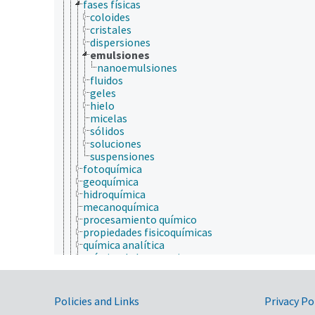
fases físicas
coloides
cristales
dispersiones
emulsiones
nanoemulsiones
fluidos
geles
hielo
micelas
sólidos
soluciones
suspensiones
fotoquímica
geoquímica
hidroquímica
mecanoquímica
procesamiento químico
propiedades fisicoquímicas
química analítica
química de las reacciones
química física
química orgánica
quimioinformática
Government Links
Policies and Links
Privacy Po
salud animal y humana