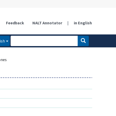
Feedback
NALT Annotator
|
in English
ish
ones