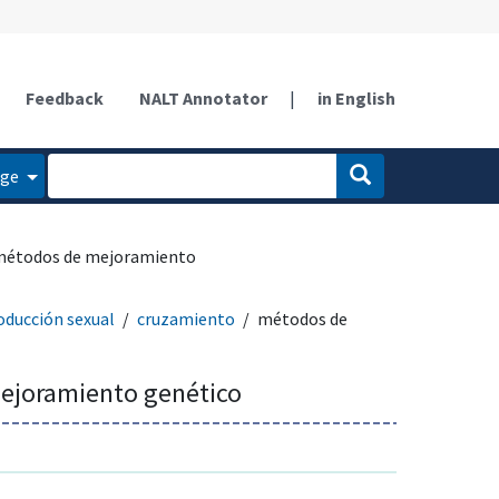
Feedback
NALT Annotator
|
in English
age
étodos de mejoramiento
oducción sexual
cruzamiento
métodos de
ejoramiento genético