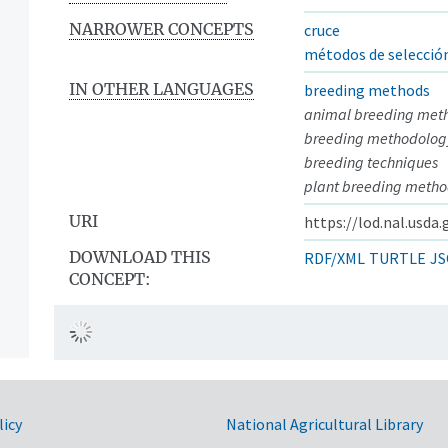
NARROWER CONCEPTS
cruce
métodos de selecció
IN OTHER LANGUAGES
breeding methods
animal breeding met
breeding methodolog
breeding techniques
plant breeding metho
URI
https://lod.nal.usda
DOWNLOAD THIS
RDF/XML
TURTLE
JS
CONCEPT:
licy
National Agricultural Library