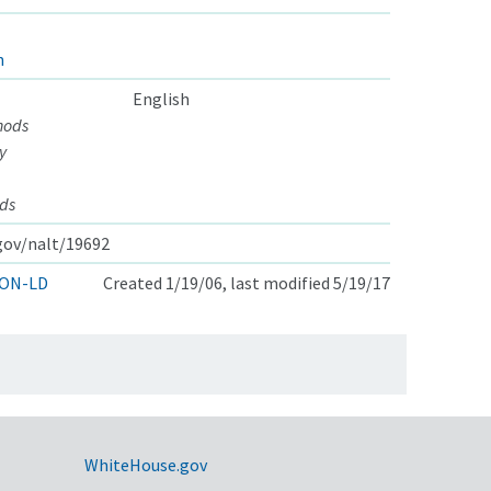
n
English
hods
y
ds
.gov/nalt/19692
ON-LD
Created 1/19/06, last modified 5/19/17
WhiteHouse.gov