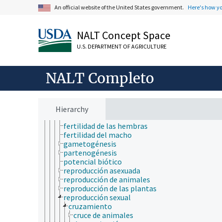
incompatibilidad somática
An official website of the United States government.
Here's how y
metabolismo
psicofisiología
regulación fifiológica
NALT Concept Space
reproducción
aptitud reproductiva
U.S. DEPARTMENT OF AGRICULTURE
caracteres reproductivos
carposporogénesis
desempeño reproductivo
NALT Completo
dispersión de frutos y semillas
eficacia reproductora
esporulación
éxito reproductivo
Hierarchy
fecundidad
fertilidad de las hembras
fertilidad del macho
gametogénesis
partenogénesis
potencial biótico
reproducción asexuada
reproducción de animales
reproducción de las plantas
reproducción sexual
cruzamiento
cruce de animales