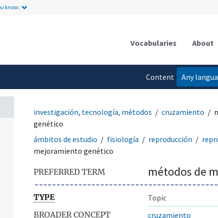
ou know.
Vocabularies
About
Content
Any langu
language
investigación, tecnología, métodos
cruzamiento
m
genético
ámbitos de estudio
fisiología
reproducción
repr
mejoramiento genético
métodos de m
PREFERRED TERM
TYPE
Topic
BROADER CONCEPT
cruzamiento