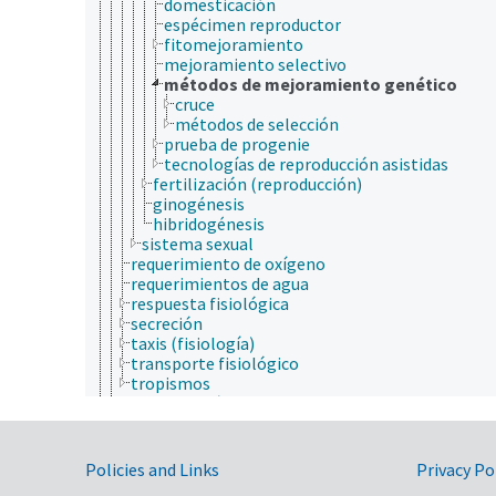
domesticación
espécimen reproductor
fitomejoramiento
mejoramiento selectivo
métodos de mejoramiento genético
cruce
métodos de selección
prueba de progenie
tecnologías de reproducción asistidas
fertilización (reproducción)
ginogénesis
hibridogénesis
sistema sexual
requerimiento de oxígeno
requerimientos de agua
respuesta fisiológica
secreción
taxis (fisiología)
transporte fisiológico
tropismos
fisiopatología
fotobiología
genética
geografía
Government Links
Policies and Links
Privacy Po
geología