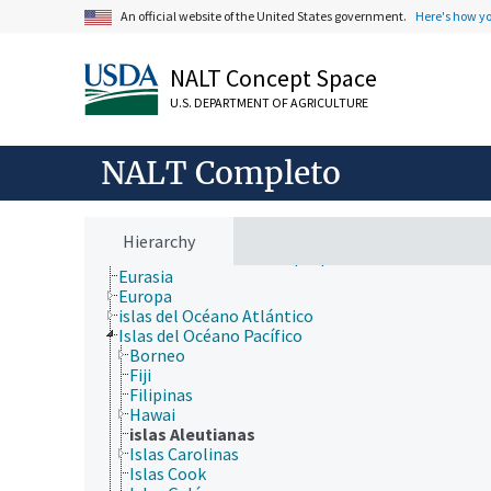
An official website of the United States government.
Here's how y
jerarquía taxonómica
nutrición humana, inocuidad y calidad de los alime
producción de plantas, horticultura
NALT Concept Space
recursos naturales, conservación, medio ambiente
silvicultura, gestión de zonas silvestres
U.S. DEPARTMENT OF AGRICULTURE
zonas geográficas
África
América Central
NALT Completo
Antártida
Asia
Australia
cuerpos de agua con nombres propios
Hierarchy
desiertos con nombres propios
Eurasia
Europa
islas del Océano Atlántico
Islas del Océano Pacífico
Borneo
Fiji
Filipinas
Hawai
islas Aleutianas
Islas Carolinas
Islas Cook