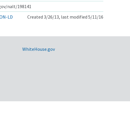
.gov/nalt/198141
ON-LD
Created 3/26/13, last modified 5/11/16
WhiteHouse.gov