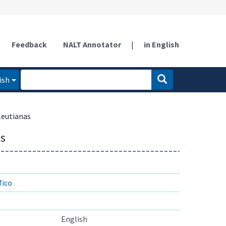
Feedback
NALT Annotator
|
in English
ish
Aleutianas
as
fico
English