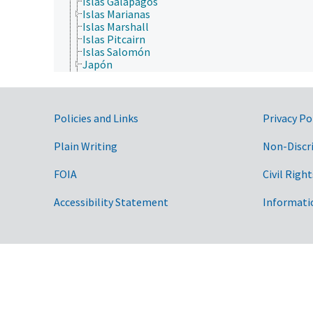
Islas Galápagos
Islas Marianas
Islas Marshall
Islas Pitcairn
Islas Salomón
Japón
Kiribati
Nauru
Nueva Caledonia
Nueva Guinea
Government Links
Policies and Links
Privacy Po
Nueva Zelanda
Polinesia Francesa
Plain Writing
Non-Discr
República de Singapur
Samoa
FOIA
Civil Right
Tonga
Tuvalu
Accessibility Statement
Informati
Vanuatu
Islas Dispersas del Océano Índico
Islas Mediterráneas
localizaciones geográficas históricas
Norteamérica
regiones geográficas con nombres propios
Sistema de Bosques Nacionales de los Estados Un
con nombres propios
Sudamérica