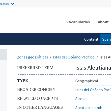
ou know.
ntos
Vocabularies
About
Content
Span
language
zonas geográficas
Islas del Océano Pacífico
islas 
islas Aleutian
PREFERRED TERM
TYPE
Geographical
BROADER CONCEPT
Islas del Océano Pací
RELATED CONCEPTS
Alaska
IN OTHER LANGUAGES
Aleutian Islands