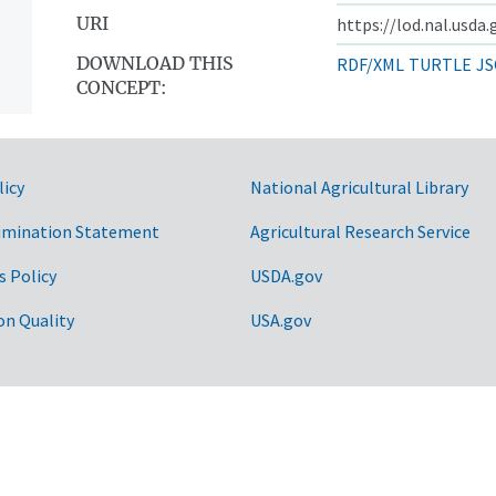
URI
https://lod.nal.usda
DOWNLOAD THIS
RDF/XML
TURTLE
JS
CONCEPT:
licy
National Agricultural Library
imination Statement
Agricultural Research Service
s Policy
USDA.gov
on Quality
USA.gov
idos