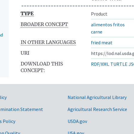
TYPE
Product
BROADER CONCEPT
alimentos fritos
carne
ad
IN OTHER LANGUAGES
fried meat
URI
https://lod.nal.usda
DOWNLOAD THIS
RDF/XML
TURTLE
JS
CONCEPT:
licy
National Agricultural Library
imination Statement
Agricultural Research Service
s Policy
USDA.gov
on Quality
USA.gov