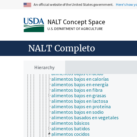
organismos acuáticos
An official website of the United States government.
Here's how y
productos y mercancías
aceites
calidad del producto
NALT Concept Space
coproductos
mobiliario
U.S. DEPARTMENT OF AGRICULTURE
nuevos productos
productos adulterados
NALT Completo
productos agrícolas
alimentos
alimentos adulterados
alimentos ahumados
Hierarchy
alimentos alternativos
alimentos bajos en ácido
alimentos bajos en calorías
alimentos bajos en energía
alimentos bajos en fibra
alimentos bajos en grasas
alimentos bajos en lactosa
alimentos bajos en proteína
alimentos bajos en sodio
alimentos basados en vegetales
alimentos básicos
alimentos batidos
alimentos cocidos