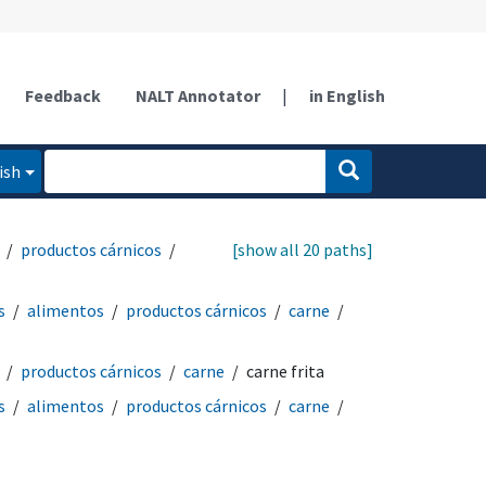
Feedback
NALT Annotator
|
in English
ish
productos cárnicos
[show all 20 paths]
s
alimentos
productos cárnicos
carne
productos cárnicos
carne
carne frita
s
alimentos
productos cárnicos
carne