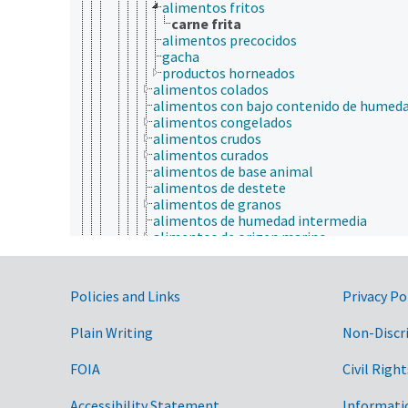
alimentos fritos
carne frita
alimentos precocidos
gacha
productos horneados
alimentos colados
alimentos con bajo contenido de humed
alimentos congelados
alimentos crudos
alimentos curados
alimentos de base animal
alimentos de destete
alimentos de granos
alimentos de humedad intermedia
alimentos de origen marino
alimentos desgrasados
alimentos deshidratados
alimentos dietéticos
Government Links
Policies and Links
Privacy Po
alimentos ecológicos
alimentos empanizados
Plain Writing
Non-Discr
alimentos en conserva
alimentos en polvo
alimentos energéticos
FOIA
Civil Right
alimentos enriquecidos
alimentos extruidos
Accessibility Statement
Informati