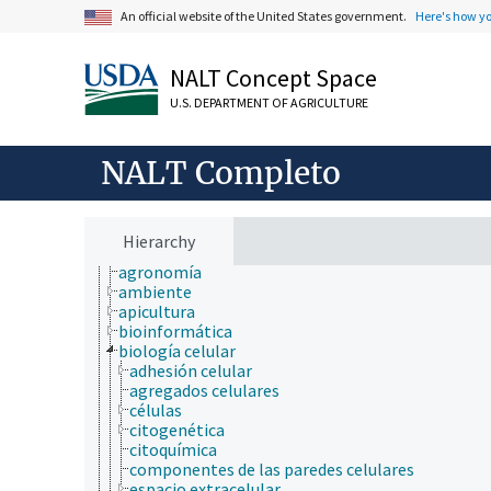
An official website of the United States government.
Here's how y
NALT Concept Space
U.S. DEPARTMENT OF AGRICULTURE
NALT Completo
ámbitos de estudio
acuicultura
aerobiología
Hierarchy
agricultura
agronomía
ambiente
apicultura
bioinformática
biología celular
adhesión celular
agregados celulares
células
citogenética
citoquímica
componentes de las paredes celulares
espacio extracelular