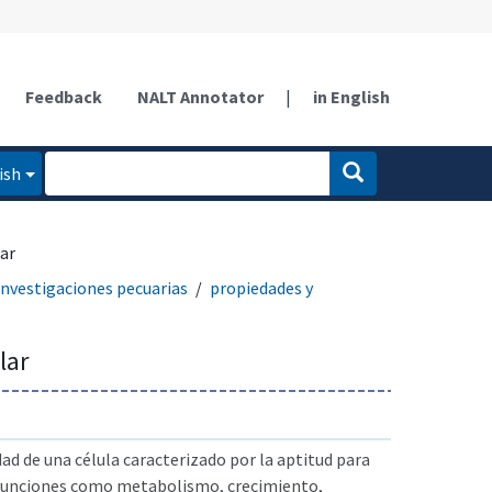
Feedback
NALT Annotator
|
in English
ish
lar
investigaciones pecuarias
propiedades y
lar
dad de una célula caracterizado por la aptitud para
funciones como metabolismo, crecimiento,