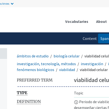
ou know.
Vocabularies
About
Content
Span
language
ámbitos de estudio
biología celular
viabilidad celu
investigación, tecnología, métodos
investigación
fenómenos biológicos
viabilidad
viabilidad celular
viabilidad celu
PREFERRED TERM
TYPE
Topic
DEFINITION
Periodo de viabili
desempeñar ciertas 