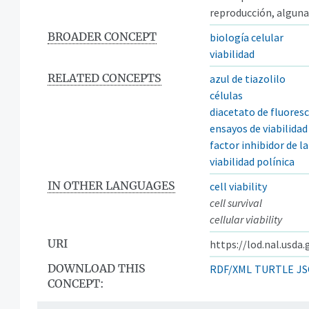
reproducción, alguna
BROADER CONCEPT
biología celular
viabilidad
RELATED CONCEPTS
azul de tiazolilo
células
diacetato de fluores
ensayos de viabilidad
factor inhibidor de l
viabilidad polínica
IN OTHER LANGUAGES
cell viability
cell survival
cellular viability
URI
https://lod.nal.usda
DOWNLOAD THIS
RDF/XML
TURTLE
JS
CONCEPT: