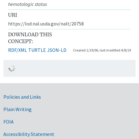
hematologic status
URI
https://lod.nal.usda.gov/nalt/20758
DOWNLOAD THIS
CONCEPT:
RDF/XML
TURTLE
JSON-LD
Created 1/19/06, last modified 4/8/19
Government Links
Policies and Links
Plain Writing
FOIA
Accessibility Statement