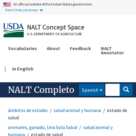
An official website of the United States government.
Here's how you know.
NALT Concept Space
U.S. DEPARTMENT OF AGRICULTURE
Vocabularies
About
Feedback
NALT
Annotator
|
in English
NALT Completo
Spanish
ámbitos de estudio
salud animal y humana
estado de
salud
animales, ganado, Una Sola Salud
salud animal y
humana
estado de salud