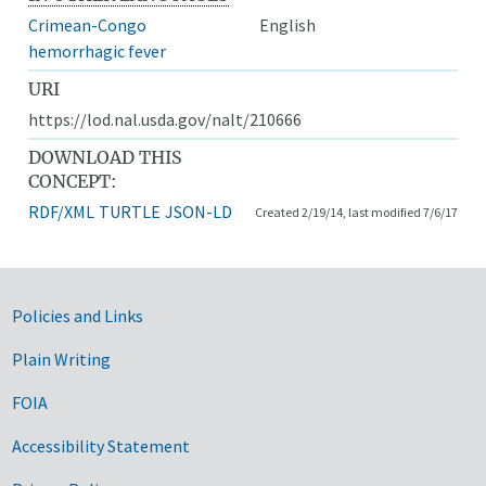
Crimean-Congo
English
hemorrhagic fever
URI
https://lod.nal.usda.gov/nalt/210666
DOWNLOAD THIS
CONCEPT:
RDF/XML
TURTLE
JSON-LD
Created 2/19/14, last modified 7/6/17
Government Links
Policies and Links
Plain Writing
FOIA
Accessibility Statement