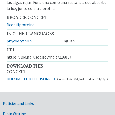
las algas rojas. Funciona como una sustancia que absorbe
la luz, junto con la clorofila.
BROADER CONCEPT
ficobiliproteína
IN OTHER LANGUAGES
phycoerythrin
English
URI
https://lod.nal.usda.gov/nalt/216837
DOWNLOAD THIS
CONCEPT:
RDF/XML
TURTLE
JSON-LD
Created 5/21/14, last modified 11/17/14
Government Links
Policies and Links
Plain Writing