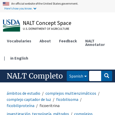
An official website of the United States government.
Here's how you know.
NALT Concept Space
U.S. DEPARTMENT OF AGRICULTURE
Vocabularies
About
Feedback
NALT
Annotator
|
in English
NALT Completo
Spanish
ámbitos de estudio
complejos multienzimáticos
complejo captador de luz
ficobilisoma
ficobiliproteína
ficoeritrina
investigación, tecnología, métodos
complejos