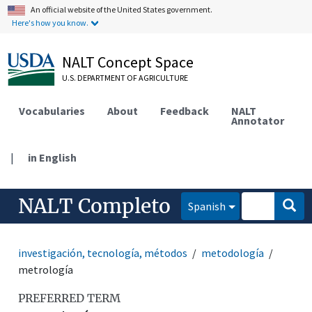
An official website of the United States government.
Here's how you know.
NALT Concept Space
U.S. DEPARTMENT OF AGRICULTURE
Vocabularies
About
Feedback
NALT
Annotator
|
in English
NALT Completo
Spanish
investigación, tecnología, métodos
metodología
metrología
PREFERRED TERM