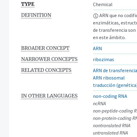
TYPE
Chemical
DEFINITION
ARN que no codifi
enzimáticas, estructu
de transferencia son
en este ámbito.
BROADER CONCEPT
ARN
NARROWER CONCEPTS
ribozimas
RELATED CONCEPTS
ARN de transferenci
ARN ribosomal
traducción (genética
IN OTHER LANGUAGES
non-coding RNA
ncRNA
non-peptide-coding 
non-protein-coding R
nontranslated RNA
untranslated RNA