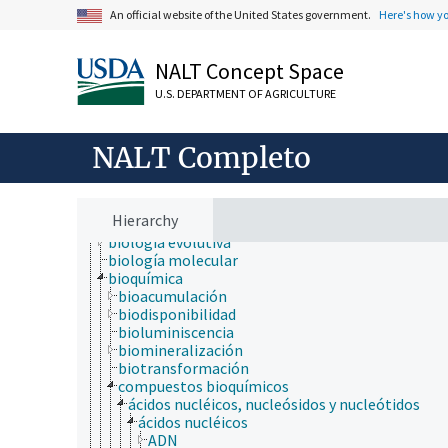
An official website of the United States government.
Here's how y
ámbitos de estudio
acuicultura
NALT Concept Space
aerobiología
U.S. DEPARTMENT OF AGRICULTURE
agricultura
agronomía
ambiente
NALT Completo
apicultura
bioinformática
biología celular
biología de los insectos
Hierarchy
biología estructural
biología evolutiva
biología molecular
bioquímica
bioacumulación
biodisponibilidad
bioluminiscencia
biomineralización
biotransformación
compuestos bioquímicos
ácidos nucléicos, nucleósidos y nucleótidos
ácidos nucléicos
ADN