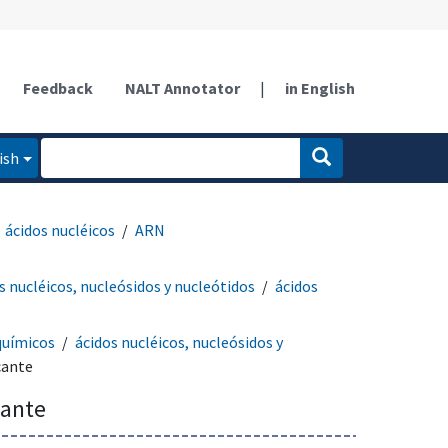
Feedback
NALT Annotator
|
in English
ish
ácidos nucléicos
ARN
s nucléicos, nucleósidos y nucleótidos
ácidos
químicos
ácidos nucléicos, nucleósidos y
cante
cante