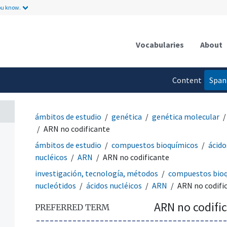
ou know.
Vocabularies
About
Content
Span
language
ámbitos de estudio
genética
genética molecular
ARN no codificante
ámbitos de estudio
compuestos bioquímicos
ácido
nucléicos
ARN
ARN no codificante
investigación, tecnología, métodos
compuestos bio
nucleótidos
ácidos nucléicos
ARN
ARN no codifi
ARN no codifi
PREFERRED TERM