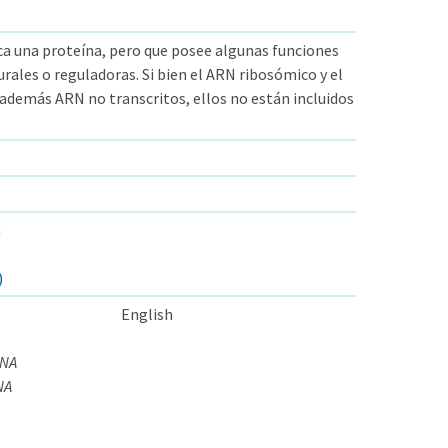
ca una proteína, pero que posee algunas funciones
rales o reguladoras. Si bien el ARN ribosómico y el
 además ARN no transcritos, ellos no están incluidos
a
)
English
RNA
NA