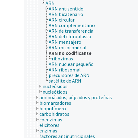
ARN
ARN antisentido
ARN bicatenario
ARN circular
ARN complementario
ARN de transferencia
ARN del cloroplasto
ARN mensajero
ARN mitocondrial
ARN no codificante
ribozimas
ARN nuclear pequeño
ARN ribosomal
precursores de ARN
satélite de ARN
nucleósidos
nucleótidos
aminoácidos, péptidos y proteínas
biomarcadores
biopolímero
carbohidratos
coenzimas
elicitores
enzimas
factores antinutricionales