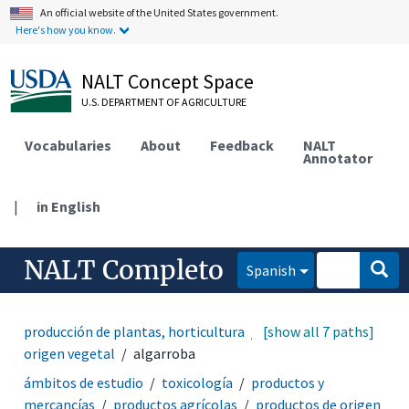
An official website of the United States government.
Here's how you know.
NALT Concept Space
U.S. DEPARTMENT OF AGRICULTURE
Vocabularies
About
Feedback
NALT
Annotator
|
in English
NALT Completo
Spanish
producción de plantas, horticultura
[show all 7 paths]
productos de
origen vegetal
algarroba
ámbitos de estudio
toxicología
productos y
mercancías
productos agrícolas
productos de origen