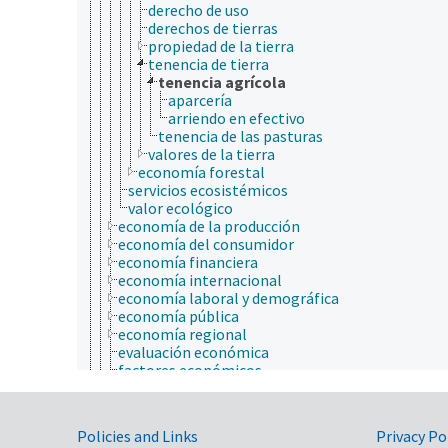
derecho de uso
derechos de tierras
propiedad de la tierra
tenencia de tierra
tenencia agrícola
aparcería
arriendo en efectivo
tenencia de las pasturas
valores de la tierra
economía forestal
servicios ecosistémicos
valor ecológico
economía de la producción
economía del consumidor
economía financiera
economía internacional
economía laboral y demográfica
economía pública
economía regional
evaluación económica
factores económicos
fungibilidad
industria agropecuaria y economía de la empres
macroeconomía
Government Links
Policies and Links
Privacy Po
microeconomía