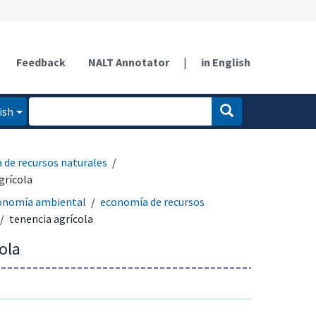
Feedback
NALT Annotator
|
in English
ish
 de recursos naturales
grícola
onomía ambiental
economía de recursos
tenencia agrícola
ola