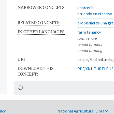
NARROWER CONCEPTS
aparcería
arriendo en efectivo
RELATED CONCEPTS
propiedad de una gra
IN OTHER LANGUAGES
farm tenancy
farm tenure
tenant farmers
tenant farming
URI
https://lod.nal.usda
DOWNLOAD THIS
RDF/XML
TURTLE
JS
CONCEPT:
a
licy
National Agricultural Library