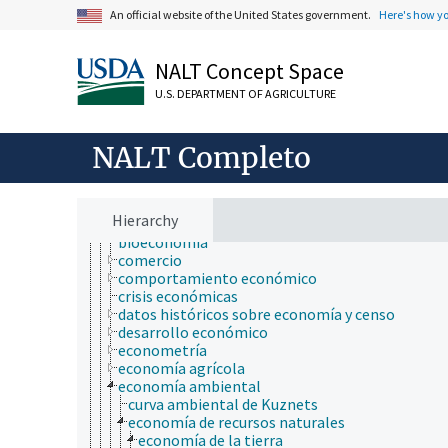
ciencias atmosféricas
An official website of the United States government.
Here's how y
ciencias del mar
ciencias forestales
ciencias sociales
NALT Concept Space
comunicación (humana)
U.S. DEPARTMENT OF AGRICULTURE
conducta
criobiología
cultura y humanidades
NALT Completo
ecología
ecología humana
economía
agregación (economía)
Hierarchy
análisis económico
bioeconomía
comercio
comportamiento económico
crisis económicas
datos históricos sobre economía y censo
desarrollo económico
econometría
economía agrícola
economía ambiental
curva ambiental de Kuznets
economía de recursos naturales
economía de la tierra