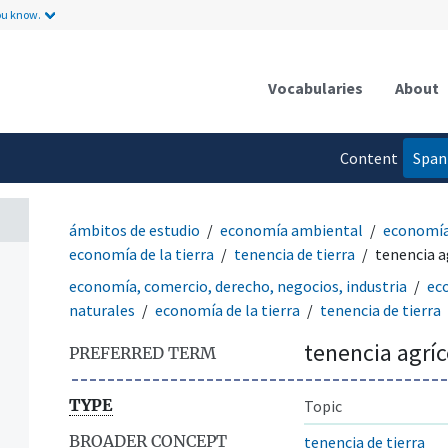
ou know.
Vocabularies
About
Content
Span
language
ámbitos de estudio
economía ambiental
economía
economía de la tierra
tenencia de tierra
tenencia a
economía, comercio, derecho, negocios, industria
ec
naturales
economía de la tierra
tenencia de tierra
tenencia agríc
PREFERRED TERM
TYPE
Topic
BROADER CONCEPT
tenencia de tierra