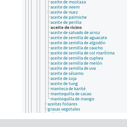
aceite de mostaza
aceite de neem
aceite de nuez
aceite de palmiche
aceite de perilla
aceite de ricino
aceite de salvado de arroz
aceite de semilla de aguacate
aceite de semilla de algodón
aceite de semilla de caucho
aceite de semilla de col marítima
aceite de semilla de cuphea
aceite de semilla de melón
aceite de semilla de uva
aceite de sésamo
aceite de soja
aceite de tung
manteca de karité
mantequilla de cacao
mantequilla de mango
aceites foliares
grasas vegetales
tall oil
calidad del producto
coproductos