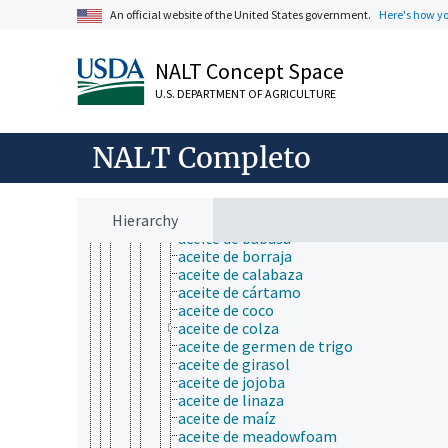
aceites secantes
An official website of the United States government.
Here's how y
grasas y aceites animales
grasas y aceites de cocina
grasas y aceites vegetales
NALT Concept Space
aceite de aguacate
aceite de arroz
U.S. DEPARTMENT OF AGRICULTURE
aceite de oliva
aceite de palma
aceite vegetal
NALT Completo
aceites cítricos
aceites de especias
aceites de madera
Hierarchy
aceites de semilla
aceite de babasú
aceite de borraja
aceite de calabaza
aceite de cártamo
aceite de coco
aceite de colza
aceite de germen de trigo
aceite de girasol
aceite de jojoba
aceite de linaza
aceite de maíz
aceite de meadowfoam