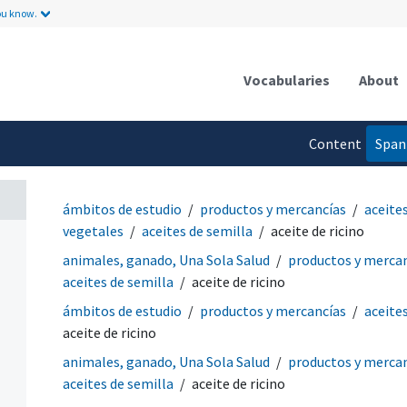
ou know.
Vocabularies
About
Content
Span
language
ámbitos de estudio
productos y mercancías
aceite
vegetales
aceites de semilla
aceite de ricino
animales, ganado, Una Sola Salud
productos y merca
aceites de semilla
aceite de ricino
ámbitos de estudio
productos y mercancías
aceite
aceite de ricino
animales, ganado, Una Sola Salud
productos y merca
aceites de semilla
aceite de ricino