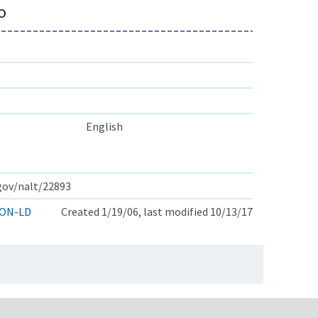
o
English
.gov/nalt/22893
ON-LD
Created 1/19/06, last modified 10/13/17