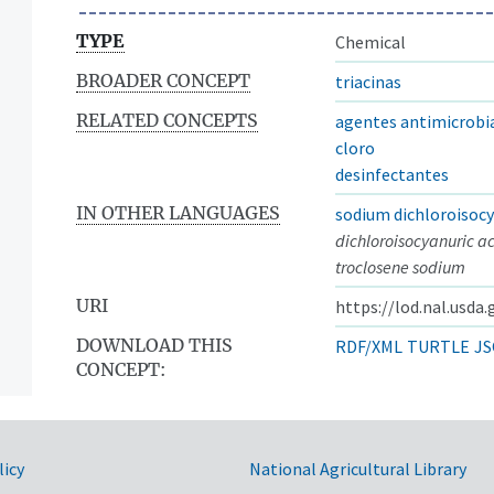
TYPE
Chemical
BROADER CONCEPT
triacinas
RELATED CONCEPTS
agentes antimicrobi
cloro
desinfectantes
IN OTHER LANGUAGES
sodium dichloroisoc
dichloroisocyanuric a
troclosene sodium
URI
https://lod.nal.usda
DOWNLOAD THIS
RDF/XML
TURTLE
JS
CONCEPT:
licy
National Agricultural Library