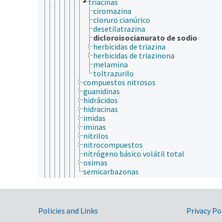
triacinas
ciromazina
cloruro cianúrico
desetilatrazina
dicloroisocianurato de sodio
herbicidas de triazina
herbicidas de triazinona
melamina
toltrazurilo
compuestos nitrosos
guanidinas
hidrácidos
hidracinas
imidas
iminas
nitrilos
nitrocompuestos
nitrógeno básico volátil total
oximas
semicarbazonas
nitruros
compuestos de selenio
compuestos de titanio
compuestos inorgánicos
Government Links
Policies and Links
Privacy Po
compuestos orgánicos