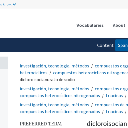
ou know.
Vocabularies
About
Content
Span
language
investigación, tecnología, métodos
compuestos org
heterocíclicos
compuestos heterocíclicos nitrogena
dicloroisocianurato de sodio
investigación, tecnología, métodos
compuestos org
compuestos heterocíclicos nitrogenados
triacinas
investigación, tecnología, métodos
compuestos de n
compuestos heterocíclicos nitrogenados
triacinas
dicloroisocian
PREFERRED TERM