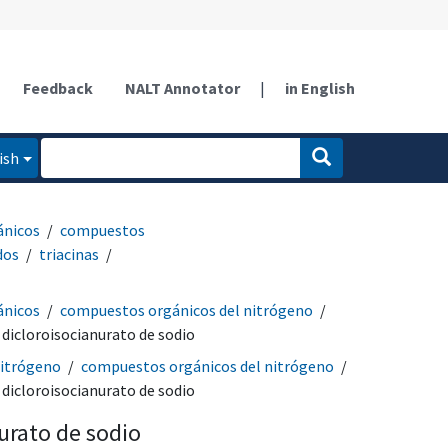
Feedback
NALT Annotator
|
in English
ish
ánicos
compuestos
dos
triacinas
ánicos
compuestos orgánicos del nitrógeno
dicloroisocianurato de sodio
itrógeno
compuestos orgánicos del nitrógeno
dicloroisocianurato de sodio
urato de sodio