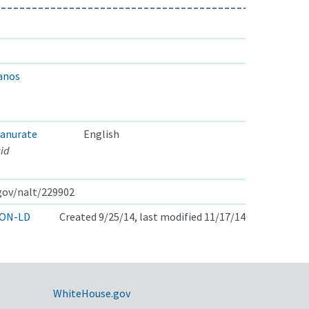
anos
yanurate
English
cid
.gov/nalt/229902
ON-LD
Created 9/25/14, last modified 11/17/14
WhiteHouse.gov