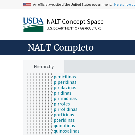
azirinas
An official website of the United States government.
Here's how y
azoles
azul de toluidina
bases nitrogenadas
NALT Concept Space
bencimidazoles
benzodiazepinas
U.S. DEPARTMENT OF AGRICULTURE
carbazoles
compuestos de tetrazolio
fenotiazinas
NALT Completo
indoles
indolizidinas
indolizinas
isoquinolinas
Hierarchy
oxazolidinetionas
penicilinas
piperidinas
piridazinas
piridinas
pirimidinas
pirroles
pirrolidinas
porfirinas
pteridinas
quinolinas
quinoxalinas