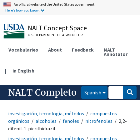
An official website of the United States government.
Here's how you know.
NALT Concept Space
U.S. DEPARTMENT OF AGRICULTURE
Vocabularies
About
Feedback
NALT
Annotator
|
in English
NALT Completo
Spanish
investigación, tecnología, métodos
compuestos
orgánicos
alcoholes
fenoles
nitrofenoles
2,2-
difenil-1-picrilhidrazil
investigación, tecnología, métodos
compuestos