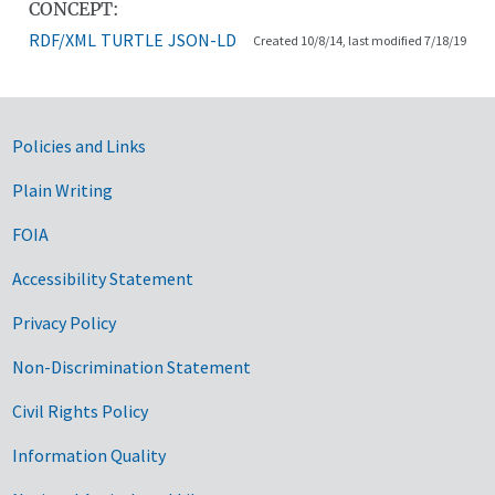
CONCEPT:
RDF/XML
TURTLE
JSON-LD
Created 10/8/14, last modified 7/18/19
Government Links
Policies and Links
Plain Writing
FOIA
Accessibility Statement
Privacy Policy
Non-Discrimination Statement
Civil Rights Policy
Information Quality