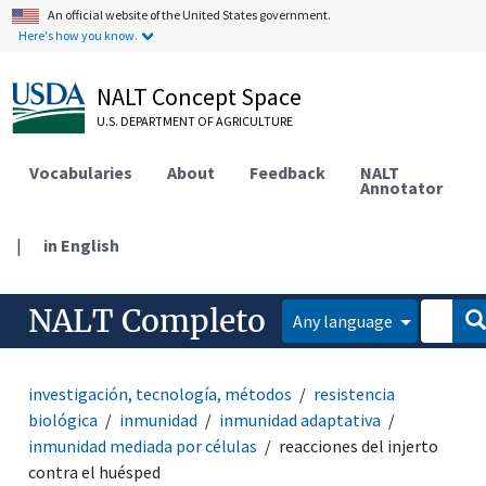
An official website of the United States government.
Here's how you know.
NALT Concept Space
U.S. DEPARTMENT OF AGRICULTURE
Vocabularies
About
Feedback
NALT
Annotator
|
in English
NALT Completo
Any language
investigación, tecnología, métodos
resistencia
biológica
inmunidad
inmunidad adaptativa
inmunidad mediada por células
reacciones del injerto
contra el huésped