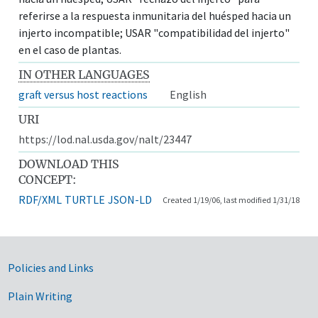
referirse a la respuesta inmunitaria del huésped hacia un
injerto incompatible; USAR "compatibilidad del injerto"
en el caso de plantas.
IN OTHER LANGUAGES
graft versus host reactions
English
URI
https://lod.nal.usda.gov/nalt/23447
DOWNLOAD THIS
CONCEPT:
RDF/XML
TURTLE
JSON-LD
Created 1/19/06, last modified 1/31/18
Government Links
Policies and Links
Plain Writing