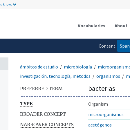
ou know.
Vocabularies
About
Content
Span
language
ámbitos de estudio
microbiología
microorganism
investigación, tecnología, métodos
organismos
m
bacterias
PREFERRED TERM
TYPE
Organism
BROADER CONCEPT
microorganismos
NARROWER CONCEPTS
acetógenos