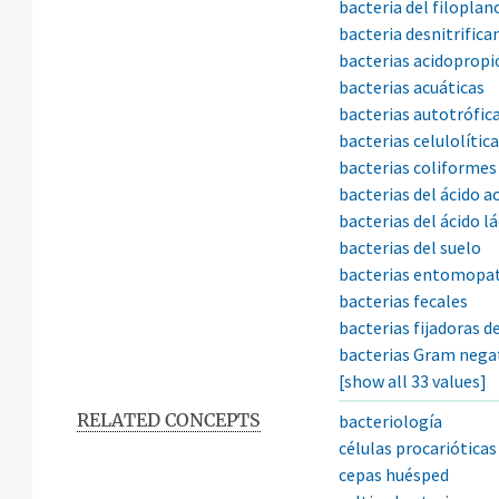
bacteria del filoplan
bacteria desnitrifica
bacterias acidopropi
bacterias acuáticas
bacterias autotrófic
bacterias celulolític
bacterias coliformes
bacterias del ácido a
bacterias del ácido l
bacterias del suelo
bacterias entomopa
bacterias fecales
bacterias fijadoras d
bacterias Gram nega
[show all 33 values]
RELATED CONCEPTS
bacteriología
células procarióticas
cepas huésped