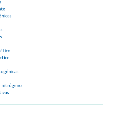
o
nte
ónicas
as
as
cético
áctico
togénicas
e nitrógeno
tivas