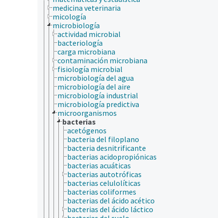
medicina veterinaria
micología
microbiología
actividad microbial
bacteriología
carga microbiana
contaminación microbiana
fisiología microbial
microbiología del agua
microbiología del aire
microbiología industrial
microbiología predictiva
microorganismos
bacterias
acetógenos
bacteria del filoplano
bacteria desnitrificante
bacterias acidopropiónicas
bacterias acuáticas
bacterias autotróficas
bacterias celulolíticas
bacterias coliformes
bacterias del ácido acético
bacterias del ácido láctico
bacterias del suelo