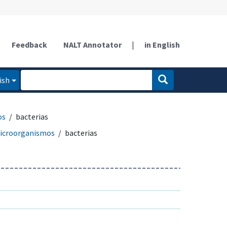
Feedback
NALT Annotator
|
in English
ish
os
bacterias
icroorganismos
bacterias