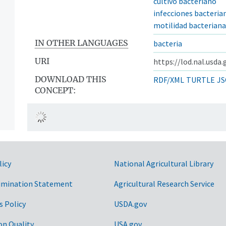
cultivo bacteriano
infecciones bacteria
motilidad bacteriana
IN OTHER LANGUAGES
bacteria
URI
https://lod.nal.usda
DOWNLOAD THIS
RDF/XML
TURTLE
JS
CONCEPT:
licy
National Agricultural Library
imination Statement
Agricultural Research Service
s Policy
USDA.gov
on Quality
USA.gov