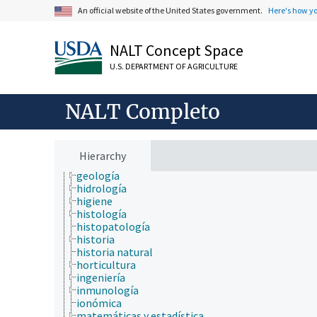
economía
An official website of the United States government.
Here's how y
educación
embriología
NALT Concept Space
endocrinología
epidemiología
U.S. DEPARTMENT OF AGRICULTURE
especies químicas
etiología
física
NALT Completo
fisiología
fisiopatología
fotobiología
genética
Hierarchy
geografía
geología
hidrología
higiene
histología
histopatología
historia
historia natural
horticultura
ingeniería
inmunología
ionómica
matemáticas y estadística