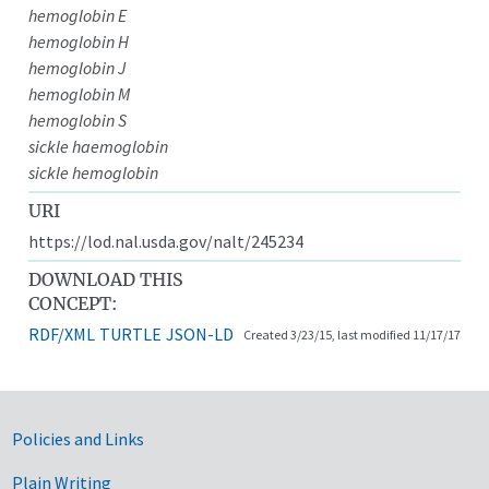
hemoglobin E
hemoglobin H
hemoglobin J
hemoglobin M
hemoglobin S
sickle haemoglobin
sickle hemoglobin
URI
https://lod.nal.usda.gov/nalt/245234
DOWNLOAD THIS
CONCEPT:
RDF/XML
TURTLE
JSON-LD
Created 3/23/15, last modified 11/17/17
Government Links
Policies and Links
Plain Writing