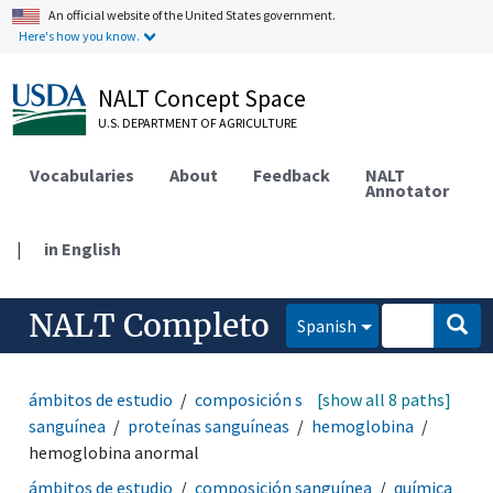
An official website of the United States government.
Here's how you know.
NALT Concept Space
U.S. DEPARTMENT OF AGRICULTURE
Vocabularies
About
Feedback
NALT
Annotator
|
in English
NALT Completo
Spanish
ámbitos de estudio
composición sanguínea
[show all 8 paths]
química
sanguínea
proteínas sanguíneas
hemoglobina
hemoglobina anormal
ámbitos de estudio
composición sanguínea
química