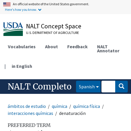
An official website of the United States government.
Here's how you know.
NALT Concept Space
U.S. DEPARTMENT OF AGRICULTURE
Vocabularies
About
Feedback
NALT
Annotator
|
in English
NALT Completo
Spanish
ámbitos de estudio
química
química física
interacciones químicas
denaturación
PREFERRED TERM