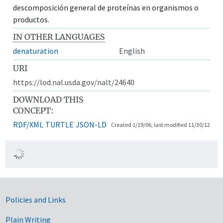
descomposición general de proteínas en organismos o
productos.
IN OTHER LANGUAGES
denaturation
English
URI
https://lod.nal.usda.gov/nalt/24640
DOWNLOAD THIS
CONCEPT:
RDF/XML
TURTLE
JSON-LD
Created 1/19/06, last modified 11/30/12
Government Links
Policies and Links
Plain Writing