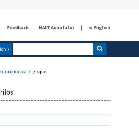
Feedback
NALT Annotator
|
in English
ish
tura química
grupos
rilos