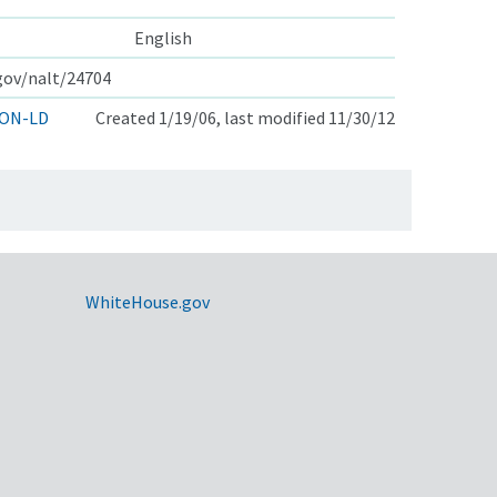
English
.gov/nalt/24704
ON-LD
Created 1/19/06, last modified 11/30/12
WhiteHouse.gov