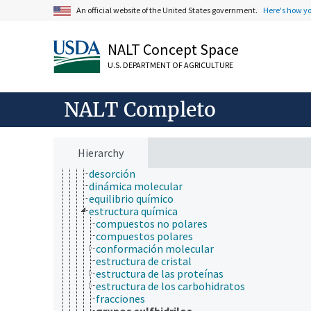
estereoquímica
An official website of the United States government.
Here's how y
fases físicas
fotoquímica
NALT Concept Space
geoquímica
hidroquímica
U.S. DEPARTMENT OF AGRICULTURE
mecanoquímica
procesamiento químico
propiedades fisicoquímicas
NALT Completo
química analítica
química de las reacciones
química física
concentración química
Hierarchy
cristalografía
desorción
dinámica molecular
equilibrio químico
estructura química
compuestos no polares
compuestos polares
conformación molecular
estructura de cristal
estructura de las proteínas
estructura de los carbohidratos
fracciones
grupos sulfhidrilos