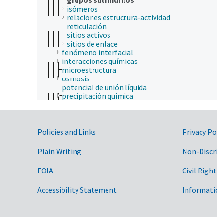
isómeros
relaciones estructura-actividad
reticulación
sitios activos
sitios de enlace
fenómeno interfacial
interacciones químicas
microestructura
osmosis
potencial de unión líquida
precipitación química
sorción
transición de fase
transporte de iones
Government Links
ultraestructura
Policies and Links
Privacy Po
química orgánica
quimioinformática
Plain Writing
Non-Discr
salud animal y humana
sericultura
FOIA
Civil Right
sociobiología
taxonomía
Accessibility Statement
Informati
animales, ganado, Una Sola Salud
desarrollo rural, comunidades, educación, extensió
economía, comercio, derecho, negocios, industria