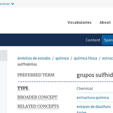
ou know.
Vocabularies
About
Content
Span
language
ámbitos de estudio
química
química física
estruc
sulfhidrilos
grupos sulfhid
PREFERRED TERM
TYPE
Chemical
BROADER CONCEPT
estructura química
RELATED CONCEPTS
enlaces de disulfuro
tioles