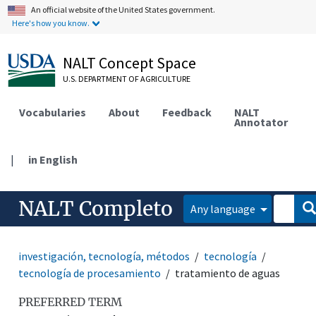
An official website of the United States government.
Here's how you know.
NALT Concept Space
U.S. DEPARTMENT OF AGRICULTURE
Vocabularies
About
Feedback
NALT
Annotator
|
in English
NALT Completo
Any language
investigación, tecnología, métodos
tecnología
tecnología de procesamiento
tratamiento de aguas
PREFERRED TERM