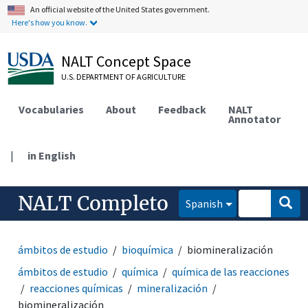
An official website of the United States government.
Here's how you know.
NALT Concept Space
U.S. DEPARTMENT OF AGRICULTURE
Vocabularies
About
Feedback
NALT
Annotator
|
in English
NALT Completo
Spanish
ámbitos de estudio
bioquímica
biomineralización
ámbitos de estudio
química
química de las reacciones
reacciones químicas
mineralización
biomineralización