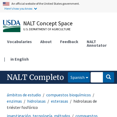
An official website of the United States government.
Here's how you know.
NALT Concept Space
U.S. DEPARTMENT OF AGRICULTURE
Vocabularies
About
Feedback
NALT
Annotator
|
in English
NALT Completo
Spanish
ámbitos de estudio
compuestos bioquímicos
enzimas
hidrolasas
esterasas
hidrolasas de
triéster fosfórico
investigación, tecnología, métodos
compuestos