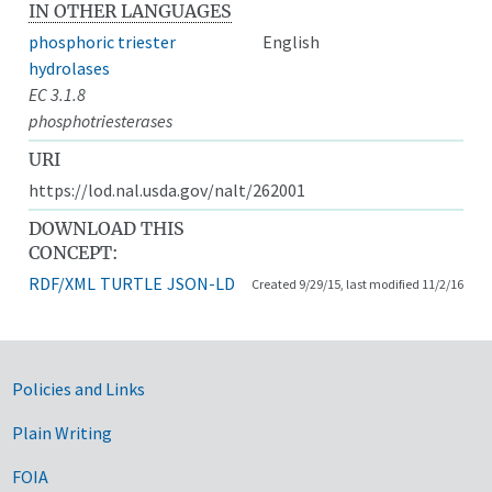
IN OTHER LANGUAGES
phosphoric triester
English
hydrolases
EC 3.1.8
phosphotriesterases
URI
https://lod.nal.usda.gov/nalt/262001
DOWNLOAD THIS
CONCEPT:
RDF/XML
TURTLE
JSON-LD
Created 9/29/15, last modified 11/2/16
Government Links
Policies and Links
Plain Writing
FOIA