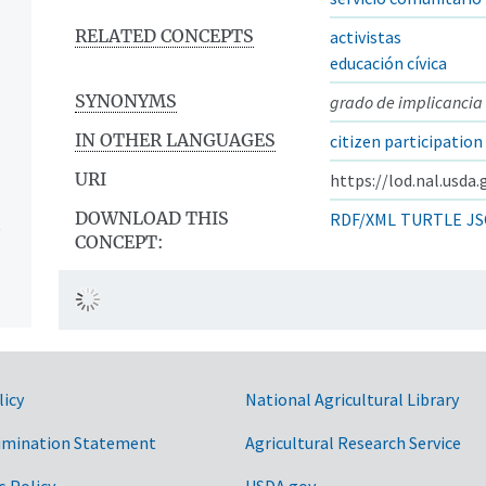
RELATED CONCEPTS
activistas
educación cívica
SYNONYMS
grado de implicancia
IN OTHER LANGUAGES
citizen participation
URI
https://lod.nal.usda
DOWNLOAD THIS
RDF/XML
TURTLE
JS
)
CONCEPT:
licy
National Agricultural Library
imination Statement
Agricultural Research Service
s Policy
USDA.gov