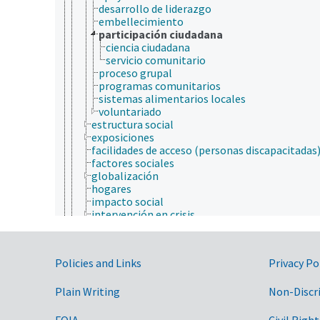
desarrollo de liderazgo
embellecimiento
participación ciudadana
ciencia ciudadana
servicio comunitario
proceso grupal
programas comunitarios
sistemas alimentarios locales
voluntariado
estructura social
exposiciones
facilidades de acceso (personas discapacitadas
factores sociales
globalización
hogares
impacto social
intervención en crisis
mercadotecnia social
migración rural urbana
migración urbana-rural
Government Links
Policies and Links
Privacy Po
población humana
problemas sociales
Plain Writing
programas de bienestar social
Non-Discr
programas juveniles
rendición de cuentas
FOIA
Civil Right