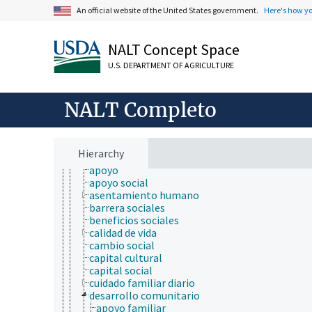
ciencia del suelo
An official website of the United States government.
Here's how y
ciencia y tecnología geoespaciales
ciencias atmosféricas
ciencias del mar
NALT Concept Space
ciencias forestales
U.S. DEPARTMENT OF AGRICULTURE
ciencias sociales
antropología
criminología
NALT Completo
sociología
acción colectiva
actitudes y opiniones
adaptación social
Hierarchy
ambiente social
apoyo
apoyo social
asentamiento humano
barrera sociales
beneficios sociales
calidad de vida
cambio social
capital cultural
capital social
cuidado familiar diario
desarrollo comunitario
apoyo familiar