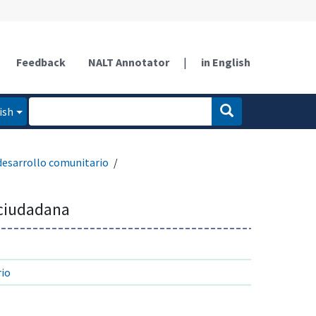
Feedback
NALT Annotator
|
in English
ish
desarrollo comunitario
 ciudadana
rio