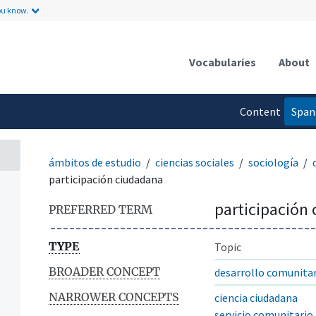
ou know.
Vocabularies
About
Content
Span
language
ámbitos de estudio
ciencias sociales
sociología
participación ciudadana
participación
PREFERRED TERM
TYPE
Topic
BROADER CONCEPT
desarrollo comunita
NARROWER CONCEPTS
ciencia ciudadana
servicio comunitario