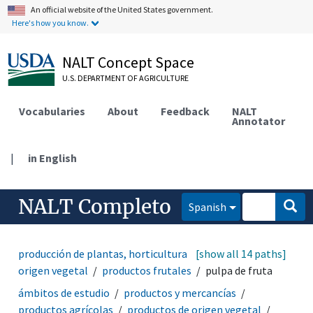
An official website of the United States government.
Here's how you know.
NALT Concept Space
U.S. DEPARTMENT OF AGRICULTURE
Vocabularies
About
Feedback
NALT
Annotator
|
in English
NALT Completo
Spanish
producción de plantas, horticultura
[show all 14 paths]
productos de
origen vegetal
productos frutales
pulpa de fruta
ámbitos de estudio
productos y mercancías
productos agrícolas
productos de origen vegetal