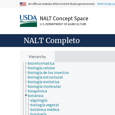
An official website of the United States government.
Here's how y
NALT Concept Space
U.S. DEPARTMENT OF AGRICULTURE
ámbitos de estudio
acuicultura
NALT Completo
aerobiología
agricultura
agronomía
ambiente
Hierarchy
apicultura
bioinformática
biología celular
biología de los insectos
biología estructural
biología evolutiva
biología molecular
bioquímica
botánica
algología
biología vegetal
botánica médica
briología