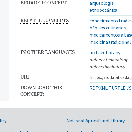
BROADER CONCEPT
arqueología
etnobotánica
RELATED CONCEPTS
conocimiento tradic
hábitos culinarios
medicamentos a base
medicina tradicional
IN OTHER LANGUAGES
archaeobotany
palaeoethnobotany
paleoethnobotany
URI
https://lod.nal.usda
DOWNLOAD THIS
RDF/XML
TURTLE
JS
CONCEPT:
licy
National Agricultural Library