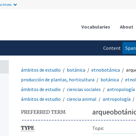
ou know.
Vocabularies
About
Content
Span
language
ámbitos de estudio
botánica
etnobotánica
arqu
producción de plantas, horticultura
botánica
etno
ámbitos de estudio
ciencias sociales
antropología
ámbitos de estudio
ciencia animal
antropología
arqueobotáni
PREFERRED TERM
TYPE
Topic