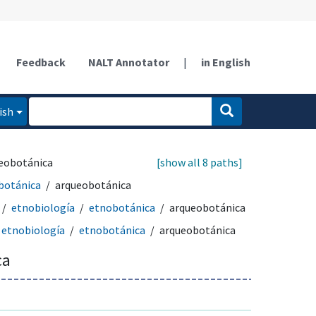
Feedback
NALT Annotator
|
in English
ish
eobotánica
[show all 8 paths]
botánica
arqueobotánica
etnobiología
etnobotánica
arqueobotánica
etnobiología
etnobotánica
arqueobotánica
ca