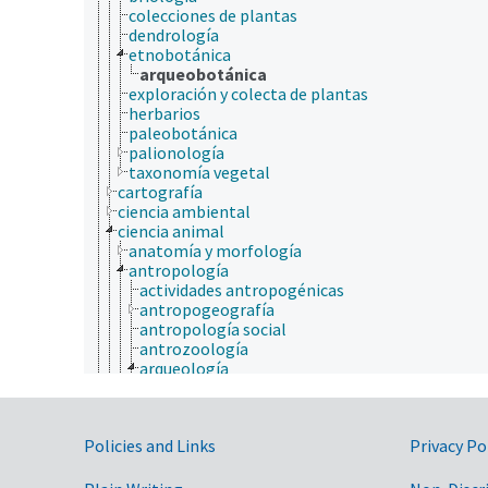
colecciones de plantas
dendrología
etnobotánica
arqueobotánica
exploración y colecta de plantas
herbarios
paleobotánica
palionología
taxonomía vegetal
cartografía
ciencia ambiental
ciencia animal
anatomía y morfología
antropología
actividades antropogénicas
antropogeografía
antropología social
antrozoología
arqueología
arqueobotánica
etnobiología
etnobotánica
Government Links
Policies and Links
Privacy Po
arqueobotánica
etnozoología
medicina tradicional