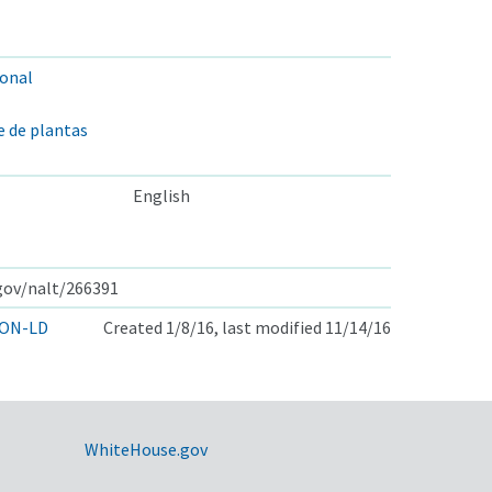
ional
 de plantas
English
.gov/nalt/266391
ON-LD
Created 1/8/16, last modified 11/14/16
WhiteHouse.gov