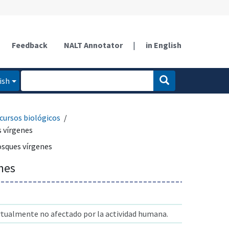
Feedback
NALT Annotator
|
in English
ish
cursos biológicos
 vírgenes
sques vírgenes
nes
rtualmente no afectado por la actividad humana.