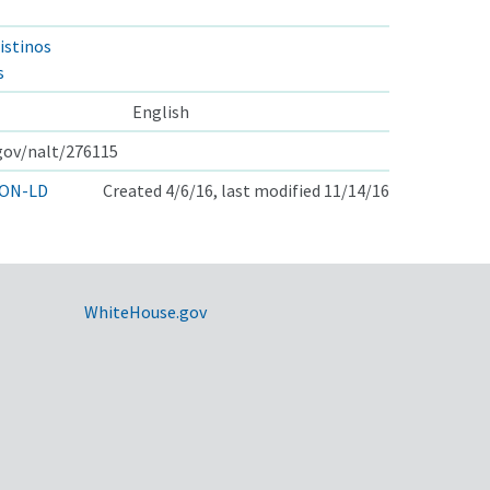
istinos
s
English
.gov/nalt/276115
ON-LD
Created 4/6/16, last modified 11/14/16
WhiteHouse.gov