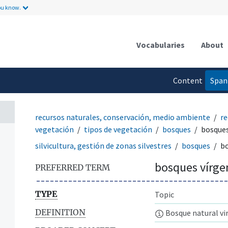
ou know.
Vocabularies
About
Content
Span
language
recursos naturales, conservación, medio ambiente
re
vegetación
tipos de vegetación
bosques
bosques
silvicultura, gestión de zonas silvestres
bosques
bo
bosques vírge
PREFERRED TERM
TYPE
Topic
DEFINITION
Bosque natural vi