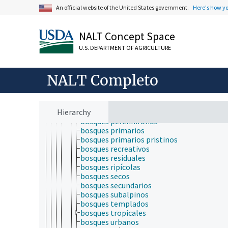
bosques
An official website of the United States government.
Here's how y
bosques boreales
bosques climax
bosques costeros
NALT Concept Space
bosques de altura
bosques de demostración
U.S. DEPARTMENT OF AGRICULTURE
bosques de matorral
bosques de protección
bosques de tierras bajas
NALT Completo
bosques experimentales
bosques lluviosos
bosques mixtos
Hierarchy
bosques montanos
bosques perennifolios
bosques primarios
bosques primarios pristinos
bosques recreativos
bosques residuales
bosques ripícolas
bosques secos
bosques secundarios
bosques subalpinos
bosques templados
bosques tropicales
bosques urbanos