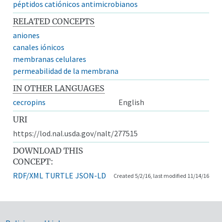
péptidos catiónicos antimicrobianos
RELATED CONCEPTS
aniones
canales iónicos
membranas celulares
permeabilidad de la membrana
IN OTHER LANGUAGES
cecropins
English
URI
https://lod.nal.usda.gov/nalt/277515
DOWNLOAD THIS
CONCEPT:
RDF/XML
TURTLE
JSON-LD
Created 5/2/16, last modified 11/14/16