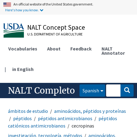
An official website of the United States government.
Here's how you know.
NALT Concept Space
U.S. DEPARTMENT OF AGRICULTURE
Vocabularies
About
Feedback
NALT
Annotator
|
in English
NALT Completo
Spanish
ámbitos de estudio
aminoácidos, péptidos y proteínas
péptidos
péptidos antimicrobianos
péptidos
catiónicos antimicrobianos
cecropinas
investigación, tecnología, métodos
aminoácidos,