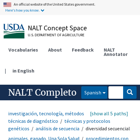
An official website of the United States government.
Here's how you know.
NALT Concept Space
U.S. DEPARTMENT OF AGRICULTURE
Vocabularies
About
Feedback
NALT
Annotator
|
in English
NALT Completo
Spanish
investigación, tecnología, métodos
[show all 5 paths]
metodología
técnicas de diagnóstico
técnicas y protocolos
genéticos
análisis de secuencia
diversidad secuencial
animales, ganado, Una Sola Salud
procedimientos con