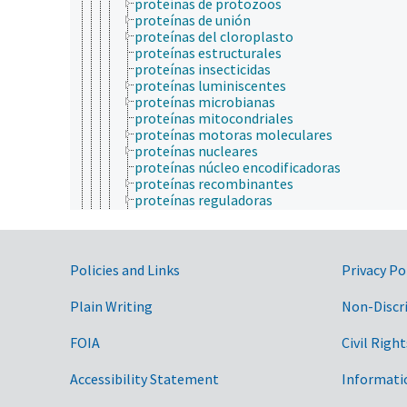
proteínas de protozoos
proteínas de unión
proteínas del cloroplasto
proteínas estructurales
proteínas insecticidas
proteínas luminiscentes
proteínas microbianas
proteínas mitocondriales
proteínas motoras moleculares
proteínas nucleares
proteínas núcleo encodificadoras
proteínas recombinantes
proteínas reguladoras
proteínas ribosomales
proteínas simples
proteínas termoestables
proteínas virales
Government Links
Policies and Links
Privacy Po
receptores
canal liberador de calcio receptor de riano
Plain Writing
Non-Discr
receptores acoplados a proteínas G
receptores activados por los proliferadore
FOIA
Civil Right
peroxisomales
receptores de ácido retinoico
Accessibility Statement
Informati
receptores de calcitriol
receptores de hormonas vegetales