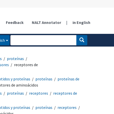
Feedback
NALT Annotator
|
in English
ish
s
proteínas
sores
receptores de
tidos y proteínas
proteínas
proteínas de
ptores de aminoácidos
s
proteínas
receptores
receptores de
tidos y proteínas
proteínas
receptores
noácidos