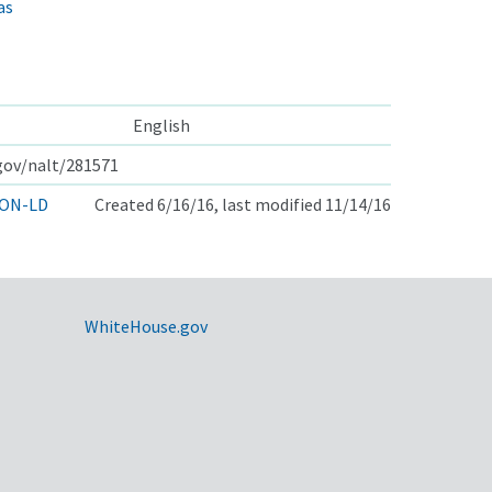
as
English
.gov/nalt/281571
ON-LD
Created 6/16/16, last modified 11/14/16
WhiteHouse.gov