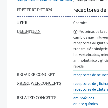
receptores de
PREFERRED TERM
TYPE
Chemical
DEFINITION
Proteínas de la su
cambios que influyen
receptores de gluta
transmisión sináptica
los vertebrados, mie
aminobutírico y glici
rápida.
BROADER CONCEPT
receptores de neuro
NARROWER CONCEPTS
receptores de glicina
receptores de gluta
RELATED CONCEPTS
aminoácidos
enlace químico