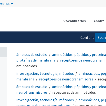
ou know.
Vocabularies
About
ares
Content
Span
language
ámbitos de estudio
aminoácidos, péptidos y proteína
proteínas de membrana
receptores de neurotransmi
aminoácidos
investigación, tecnología, métodos
aminoácidos, pép
membrana
receptores de neurotransmisores
rece
ámbitos de estudio
aminoácidos, péptidos y proteína
neurotransmisores
receptores de aminoácidos
investigación, tecnología, métodos
aminoácidos, pép
receptores de neurotransmisores
receptores de ami