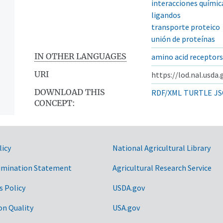
interacciones químic
ligandos
transporte proteico
unión de proteínas
IN OTHER LANGUAGES
amino acid receptors
URI
https://lod.nal.usda
DOWNLOAD THIS
RDF/XML
TURTLE
JS
CONCEPT:
licy
National Agricultural Library
dina
imination Statement
Agricultural Research Service
s
s Policy
USDA.gov
on Quality
USA.gov